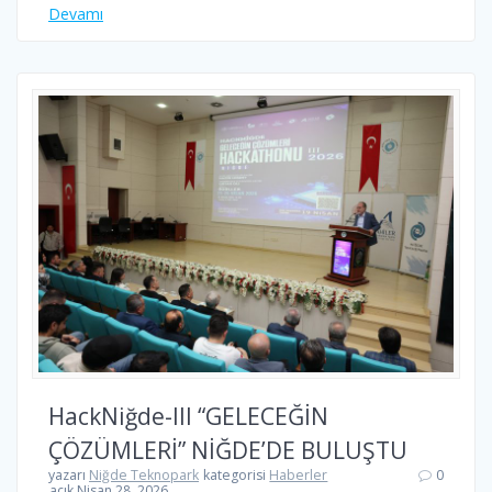
Devamı
HackNiğde-III “GELECEĞİN
ÇÖZÜMLERİ” NİĞDE’DE BULUŞTU
yazarı
Niğde Teknopark
kategorisi
Haberler
0
açık Nisan 28, 2026