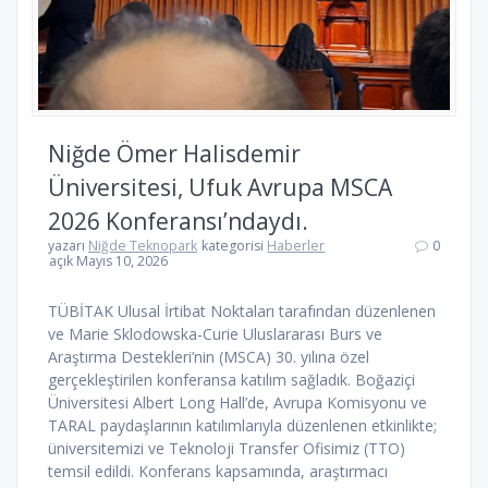
Niğde Ömer Halisdemir
Üniversitesi, Ufuk Avrupa MSCA
2026 Konferansı’ndaydı.
yazarı
Niğde Teknopark
kategorisi
Haberler
0
açık Mayıs 10, 2026
TÜBİTAK Ulusal İrtibat Noktaları tarafından düzenlenen
ve Marie Sklodowska-Curie Uluslararası Burs ve
Araştırma Destekleri’nin (MSCA) 30. yılına özel
gerçekleştirilen konferansa katılım sağladık. Boğaziçi
Üniversitesi Albert Long Hall’de, Avrupa Komisyonu ve
TARAL paydaşlarının katılımlarıyla düzenlenen etkinlikte;
üniversitemizi ve Teknoloji Transfer Ofisimiz (TTO)
temsil edildi. Konferans kapsamında, araştırmacı