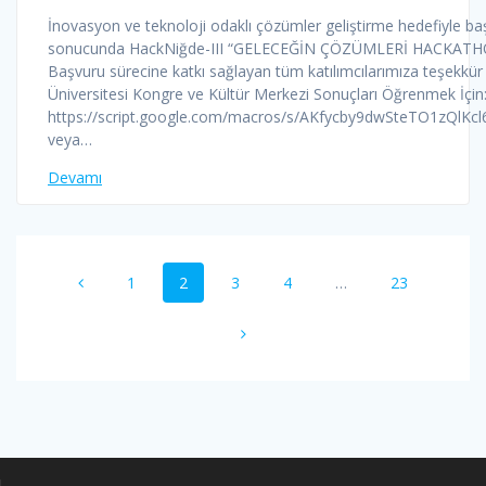
İnovasyon ve teknoloji odaklı çözümler geliştirme hedefiyle ba
sonucunda HackNiğde-III “GELECEĞİN ÇÖZÜMLERİ HACKATHONU 
Başvuru sürecine katkı sağlayan tüm katılımcılarımıza teşekkür
Üniversitesi Kongre ve Kültür Merkezi Sonuçları Öğrenmek İçin: 
https://script.google.com/macros/s/AKfycby9dwSteTO1zQ
veya…
Devamı
Yazı
Sayfa
Sayfa
Sayfa
Sayfa
Sayfa
1
2
3
4
…
23
dolaşımı