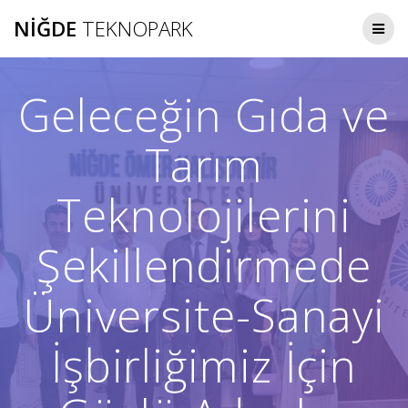
Skip
NIĞDE
TEKNOPARK
to
content
Geleceğin Gıda ve
Tarım
Teknolojilerini
Şekillendirmede
Üniversite-Sanayi
İşbirliğimiz İçin