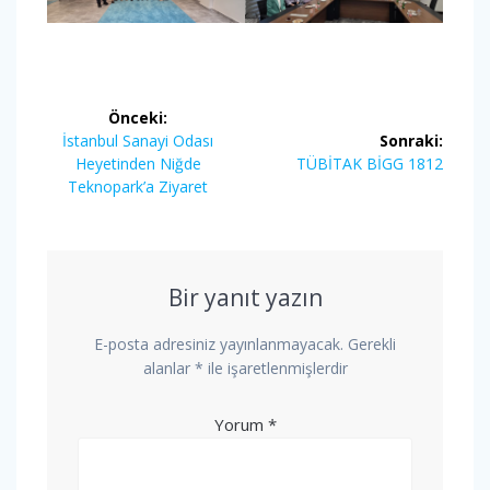
Yazı
Önceki:
gezinmesi
Önceki
İstanbul Sanayi Odası
Sonraki:
yazı:
Sonraki
Heyetinden Niğde
TÜBİTAK BİGG 1812
yazı:
Teknopark’a Ziyaret
Bir yanıt yazın
E-posta adresiniz yayınlanmayacak.
Gerekli
alanlar
*
ile işaretlenmişlerdir
Yorum
*