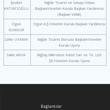
Şevket
Niğde Ticaret ve Sanayi Odası
KATIRCIOĞLU
BaşkanıYönetim Kurulu Başkan Yardımcısı
(Başkan Vekili)
Ogün
Ogün A.Ş.Yönetim Kurulu Başkan Yardımcısı
SONGUR
Zafer UYANIK
Niğde Ticaret Borsası BaşkanıYönetim
Kurulu Üyesi
Sakin ARUK
Niğtaş Mikronize Kalsit San. ve Tic. Ltd.
Şti.Yönetim Kurulu Üyesi
Bağlantılar