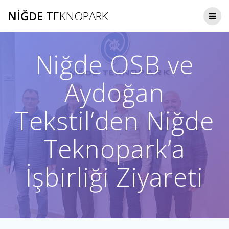
Skip
NIĞDE
TEKNOPARK
to
content
Niğde OSB ve
Aydoğan
Tekstil’den Niğde
Teknopark’a
İşbirliği Ziyareti