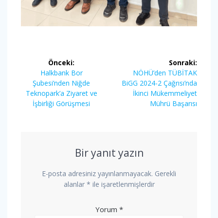
Yazı
Önceki:
Sonraki:
gezinmesi
Önceki
Sonraki
Halkbank Bor
NÖHÜ’den TÜBİTAK
yazı:
yazı:
Şubesi’nden Niğde
BiGG 2024-2 Çağrısı’nda
Teknopark’a Ziyaret ve
İkinci Mükemmeliyet
İşbirliği Görüşmesi
Mührü Başarısı
Bir yanıt yazın
E-posta adresiniz yayınlanmayacak.
Gerekli
alanlar
*
ile işaretlenmişlerdir
Yorum
*