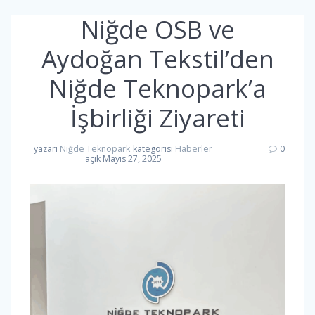
Niğde OSB ve
Aydoğan Tekstil’den
Niğde Teknopark’a
İşbirliği Ziyareti
yazarı
Niğde Teknopark
kategorisi
Haberler
0
açık Mayıs 27, 2025