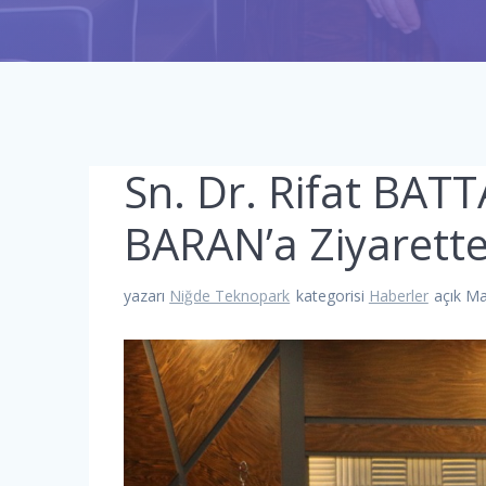
Sn. Dr. Rifat BAT
BARAN’a Ziyarett
yazarı
Niğde Teknopark
kategorisi
Haberler
açık Ma