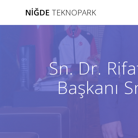
Skip
NIĞDE
TEKNOPARK
to
content
Sn. Dr. Ri
Başkanı S