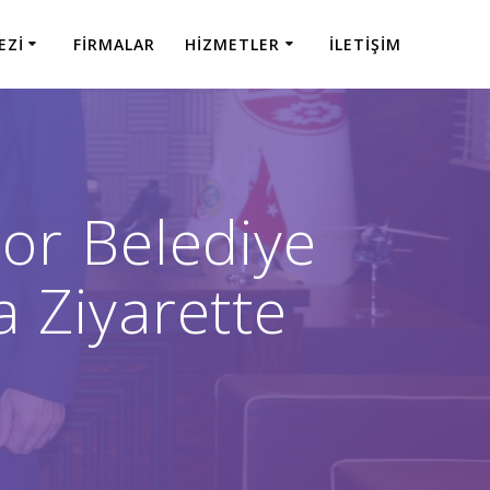
EZI
FIRMALAR
HIZMETLER
İLETIŞIM
or Belediye
 Ziyarette