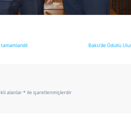
Sonraki
 tamamlandı!
Bakü’de Ödüllü Ulus
yazı:
kli alanlar
*
ile işaretlenmişlerdir