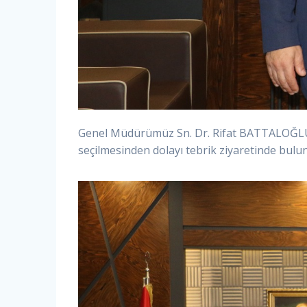
Genel Müdürümüz Sn. Dr. Rifat BATTALOĞLU, 
seçilmesinden dolayı tebrik ziyaretinde bulu