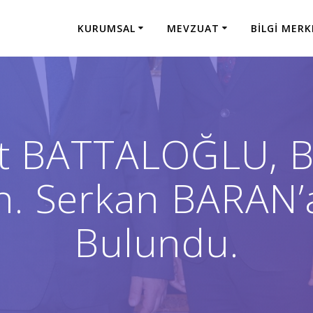
KURUMSAL
MEVZUAT
BILGI MERK
fat BATTALOĞLU, B
n. Serkan BARAN’a
Bulundu.