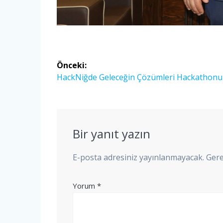
Yazı
Önceki:
gezinmesi
Önceki
HackNiğde Geleceğin Çözümleri Hackathonu
yazı:
Bir yanıt yazın
E-posta adresiniz yayınlanmayacak.
Gere
Yorum
*