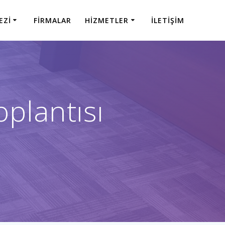
EZI
FIRMALAR
HIZMETLER
İLETIŞIM
oplantısı