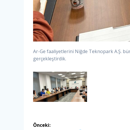
Ar-Ge faaliyetlerini Niğde Teknopark A.Ş. bü
gerçekleştirdik.
Yazı
Önceki: