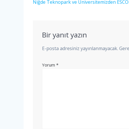
gezinmesi
Önceki
Niğde Teknopark ve Üniversitemizden ESCOM
yazı:
Bir yanıt yazın
E-posta adresiniz yayınlanmayacak.
Gere
Yorum
*