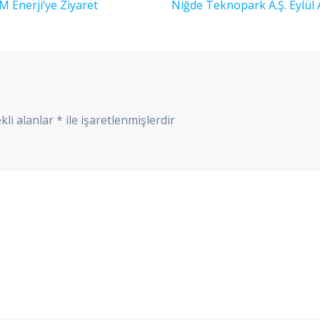
Sonraki
 Enerji’ye Ziyaret
Niğde Teknopark A.Ş. Eylül A
yazı:
kli alanlar
*
ile işaretlenmişlerdir