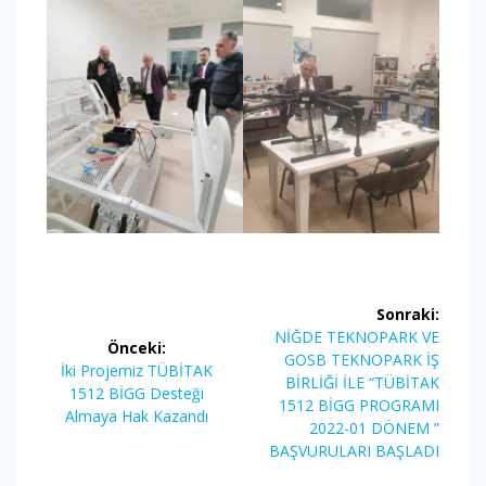
Yazı
Sonraki:
gezinmesi
Sonraki
NİĞDE TEKNOPARK VE
Önceki:
yazı:
GOSB TEKNOPARK İŞ
Önceki
İki Projemiz TÜBİTAK
BİRLİĞİ İLE “TÜBİTAK
yazı:
1512 BİGG Desteği
1512 BİGG PROGRAMI
Almaya Hak Kazandı
2022-01 DÖNEM ”
BAŞVURULARI BAŞLADI