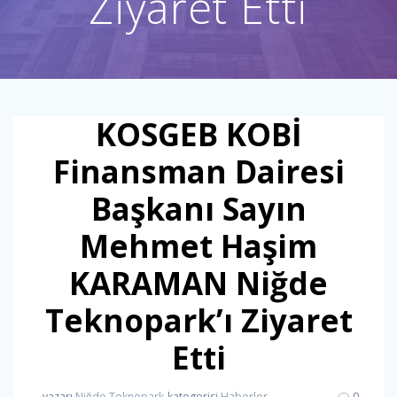
Ziyaret Etti
KOSGEB KOBİ
Finansman Dairesi
Başkanı Sayın
Mehmet Haşim
KARAMAN Niğde
Teknopark’ı Ziyaret
Etti
yazarı
Niğde Teknopark
kategorisi
Haberler
0