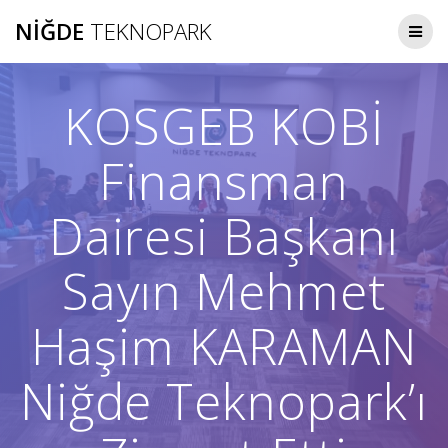
Skip
NIĞDE
TEKNOPARK
to
content
KOSGEB KOBİ
Finansman
Dairesi Başkanı
Sayın Mehmet
Haşim KARAMAN
Niğde Teknopark’ı