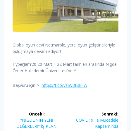
Global oyun devi Netmarble, yerel oyun geliştiricileriyle
buluşmaya devam ediyor!
HyperJam’20 20 Mart – 22 Mart tarihleri arasında Niğde
Ömer Halisdemir Üniversitesi’nde!
Başvuru için->
https://t.co/vsIW3FskFW
Yazı
Önceki:
Sonraki:
gezinmesi
Önceki
Sonraki
“NİĞDE’NİN YENİ
COVID19 İle Mücadele
yazı:
yazı:
DEĞERLERİ” İŞ PLANI
Kapsamında