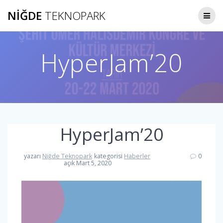
Skip
NIĞDE
TEKNOPARK
to
content
HyperJam’20
HyperJam’20
yazarı
Niğde Teknopark
kategorisi
Haberler
0
açık Mart 5, 2020