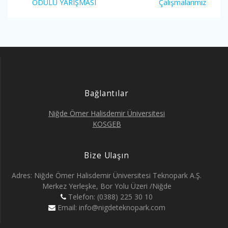
ÖDÜLÜ YARIŞMASI
Çalışmalarımız
Bağlantılar
Niğde Ömer Halisdemir Üniversitesi
KOSGEB
Bize Ulaşın
Adres: Niğde Ömer Halisdemir Üniversitesi Teknopark A.Ş.
Merkez Yerleşke, Bor Yolu Üzeri /Niğde
Telefon: (0388) 225 30 10
Email: info@nigdeteknopark.com