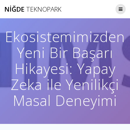
Skip
NIĞDE
TEKNOPARK
to
content
Ekosistemimizden
Yeni Bir Başarı
Hikayesi: Yapay
Zeka ile Yenilikçi
Masal Deneyimi