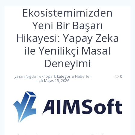
Ekosistemimizden
Yeni Bir Başarı
Hikayesi: Yapay Zeka
ile Yenilikçi Masal
Deneyimi
yazarı
Niğde Teknopark
kategorisi
Haberler
0
açık Mayıs 15, 2026