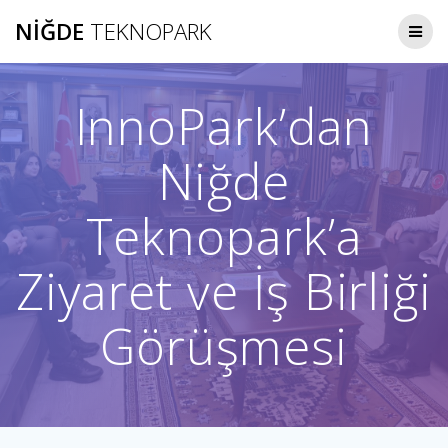
Skip
NIĞDE
TEKNOPARK
to
content
InnoPark’dan
Niğde
Teknopark’a
Ziyaret ve İş Birliği
Görüşmesi