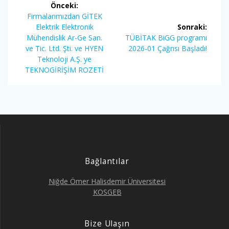
Önceki:
gezinmesi
Önceki
Firmalarımızdan GİTEK
yazı:
Elektrik Elektronik
Sonraki:
Sonraki
Mühendislik Ar-Ge San.
TÜBİTAK BiGG programı
yazı:
ve Tic. Ltd. Şti. ve HYEN
2026-01 Çağrısı Başladı!
Teknoloji A.Ş. ye
TEKNOGİRİŞİM ROZETİ
Bağlantılar
Niğde Ömer Halisdemir Üniversitesi
KOSGEB
Bize Ulaşın