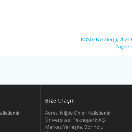
Sonraki
KOSGEB e-Dergi, 2021 O
yazı:
Niğde T
Bize Ulaşın
alisdemir
Adres: Niğde Ömer Halisdemir
Üniversitesi Teknopark A.Ş.
Merkez Yerleşke, Bor Yolu