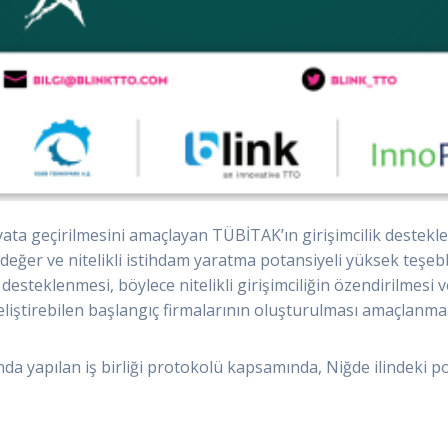
yata geçirilmesini amaçlayan TÜBİTAK’ın girişimcilik destekle
ma değer ve nitelikli istihdam yaratma potansiyeli yüksek teşeb
steklenmesi, böylece nitelikli girişimciliğin özendirilmesi v
eliştirebilen başlangıç firmalarının oluşturulması amaçlanma
yapılan iş birliği protokolü kapsamında, Niğde ilindeki po