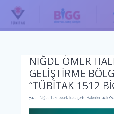
NİĞDE ÖMER HALİ
GELİŞTİRME BÖLG
“TÜBİTAK 1512 B
yazarı
Niğde Teknopark
kategorisi
Haberler
açık Oc