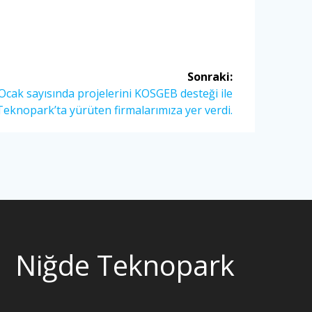
Sonraki:
cak sayısında projelerini KOSGEB desteği ile
eknopark’ta yürüten firmalarımıza yer verdi.
Niğde Teknopark