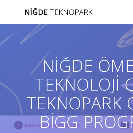
Skip
NIĞDE
TEKNOPARK
to
content
NİĞDE ÖME
TEKNOLOJİ 
TEKNOPARK O
BİGG PROG