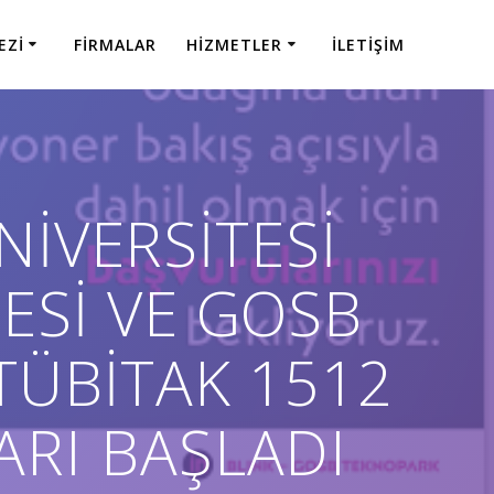
EZI
FIRMALAR
HIZMETLER
İLETIŞIM
İVERSİTESİ
ESİ VE GOSB
TÜBİTAK 1512
RI BAŞLADI