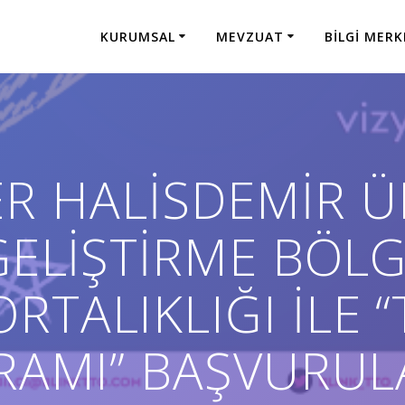
KURUMSAL
MEVZUAT
BILGI MERK
R HALİSDEMİR ÜN
GELİŞTİRME BÖLG
RTALIKLIĞI İLE “
RAMI” BAŞVURULA